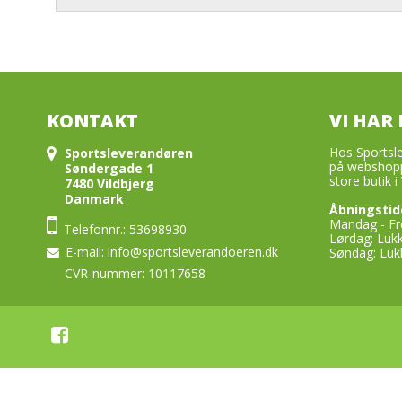
HÅNDBOLDE
Sko
Undertøj & Baselayer
Undertøj & Baselayer
Shorts
Bordtennis bolde
Fodboldstøvler
Indendørsko
Håndkl
Løbetøj
Jakker & Overtøj
Strømper
Hummel Håndbolde
Volleyball bolde
Løbesko
Fodboldstøvler
Løbesko
Målma
KONTAKT
VI HAR 
Hos Sportsle
Sportsleverandøren
på webshopp
Søndergade 1
store butik i 
7480 Vildbjerg
Danmark
Åbningstid
Mandag - Fre
Telefonnr.: 53698930
Lørdag: Luk
E-mail
:
info@sportsleverandoeren.dk
Søndag: Luk
CVR-nummer: 10117658