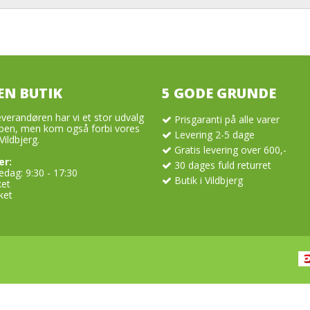
Tilbehør
Badminton
Plaster
Dommertøj
æder, svedbånd m.m.
Hue & Hatte
Handsker & Vanter
Glove Glu
Pulsure
Sportsstøtte
TRÆNINGSUDSTYR
DOMMERUDST
ndshandsker
Halsedisser
Guide til badmintonketcher – balance, flex og vægt forklaret
Rygsække
Hue & Hatte
Skridttæller
EN BUTIK
5 GODE GRUNDE
verandøren har vi et stor udvalg
Prisgaranti på alle varer
en, men kom også forbi vores
Levering 2-5 dage
Vildbjerg.
Gratis levering over 600,-
er:
30 dages fuld returret
dag: 9:30 - 17:30
Butik i Vildbjerg
ket
ket