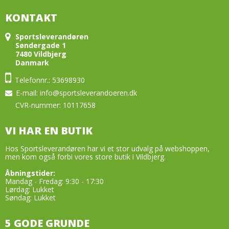
Tilbehør
Plejemidler til sko/tøj
Såler
- Øvrige bolde
KONTAKT
Halsedisser
Sandaler & Badesandaler
Tilbehør
SPORTSUDSTYR
Sportsleverandøren
Handsker & Vanter
Såler
Halsedisser
Søndergade 1
Benskinner
7480 Vildbjerg
Hue & Hatte
Tilbehør
Handsker & Vanter
Danmark
Drikkedunke
Rygsække
Halsedisser
Telefonnr.: 53698930
Hue & Hatte
Harpiks/Rens produkter
E-mail
:
info@sportsleverandoeren.dk
Tasker
Handsker & Vanter
Rygsække
Håndbold Tilbehør
CVR-nummer: 10117658
Elektronik
Hue & Hatte
Tasker
Håndklæder, svedbånd m.m.
VI HAR EN BUTIK
Høretelefoner
Rygsække
Målmandshandsker
Hos Sportsleverandøren har vi et stor udvalg på webshoppen,
Pulsure
Tasker
men kom også forbi vores store butik i Vildbjerg.
Overtræksveste
Skridttæller
Elektronik
Åbningstider:
Taktiktavler og Tilbehør
Mandag - Fredag: 9:30 - 17:30
Høretelefoner
Lørdag: Lukket
Træningsrekvisitter Sport
Søndag: Lukket
Pulsure
Øvrige
5 GODE GRUNDE
Skridttæller