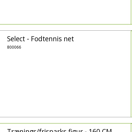
Select - Fodtennis net
800066
Trænings/frisparks figur - 160 CM