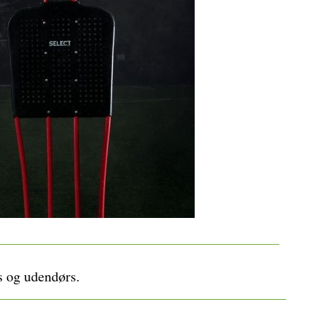
JOMA
YR
s og udendørs.