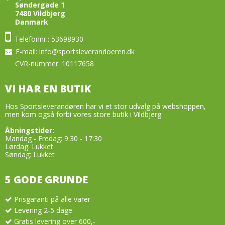
Boldnet og Boldsække
Søndergade 1
7480 Vildbjerg
Kamp og træningsudstyr
Danmark
Telefonnr.: 53698930
Glove Glu
E-mail
:
info@sportsleverandoeren.dk
TRÆNINGSUDSTYR
CVR-nummer: 10117658
Gymnastik bolde og div udstyr
VI HAR EN BUTIK
Massage
Hos Sportsleverandøren har vi et stor udvalg på webshoppen,
Vægtsæt og Kettlebells
men kom også forbi vores store butik i Vildbjerg.
Diverse træningsredskaber
Åbningstider:
Mandag - Fredag: 9:30 - 17:30
Lørdag: Lukket
Sportstasker & Teambags
Søndag: Lukket
Træningspakker
5 GODE GRUNDE
Dommertøj
Prisgaranti på alle varer
DOMMERUDSTYR
Levering 2-5 dage
KLUBTØJ & SPILLERTØJ
Gratis levering over 600,-