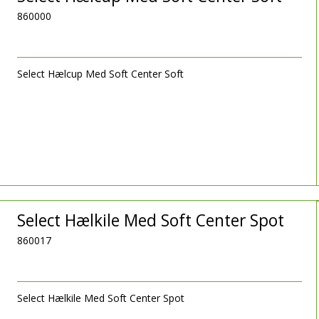
Tilbehør
Badminton
Plaster
Dommertøj
æder, svedbånd m.m.
Hue & Hatte
Handsker & Vanter
Glove Glu
Pulsure
860000
Sportsstøtte
TRÆNINGSUDSTYR
DOMMERUDST
ndshandsker
Halsedisser
Guide til badmintonketcher – balance, flex og vægt forklaret
Rygsække
Hue & Hatte
Skridttæller
Select Hælcup Med Soft Center Soft
Select Hælkile Med Soft Center Spot
860017
Select Hælkile Med Soft Center Spot