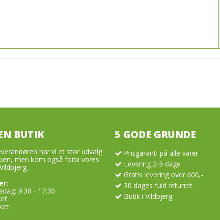
EN BUTIK
5 GODE GRUNDE
verandøren har vi et stor udvalg
Prisgaranti på alle varer
en, men kom også forbi vores
Levering 2-5 dage
Vildbjerg.
Gratis levering over 600,-
er:
30 dages fuld returret
dag: 9:30 - 17:30
Butik i Vildbjerg
ket
ket