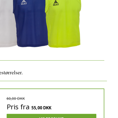
JOMA
YR
estørrelser.
60,00 DKK
Pris fra
55,00 DKK