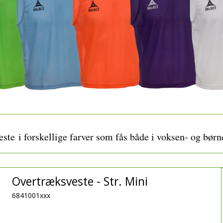
Tilbehør
Badminton
Plaster
Dommertøj
æder, svedbånd m.m.
Hue & Hatte
Handsker & Vanter
Glove Glu
Pulsure
Sportsstøtte
TRÆNINGSUDSTYR
DOMMERUDST
ndshandsker
Halsedisser
Guide til badmintonketcher – balance, flex og vægt forklaret
Rygsække
Hue & Hatte
Skridttæller
ste i forskellige farver som fås både i voksen- og børn
Overtræksveste - Str. Mini
6841001xxx