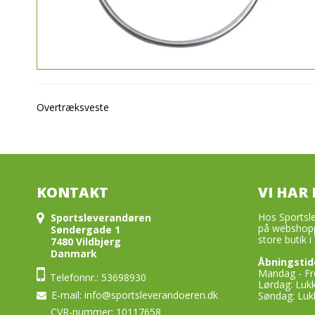
Overtræksveste
KONTAKT
VI HAR 
Hos Sportsle
Sportsleverandøren
på webshopp
Søndergade 1
store butik i 
7480 Vildbjerg
Danmark
Åbningstid
Mandag - Fre
Telefonnr.: 53698930
Lørdag: Luk
E-mail
:
info@sportsleverandoeren.dk
Søndag: Luk
CVR-nummer: 10117658