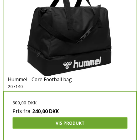
Boldnet og Boldsække
Kamp og træningsudstyr
Glove Glu
TRÆNINGSUDSTYR
Gymnastik bolde og div udstyr
Massage
Vægtsæt og Kettlebells
Hummel - Core Football bag
Diverse træningsredskaber
207140
Sportstasker & Teambags
Træningspakker
300,00 DKK
Pris fra
240,00 DKK
Dommertøj
VIS PRODUKT
DOMMERUDSTYR
KLUBTØJ & SPILLERTØJ