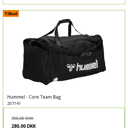
ADIDAS
Tilbud
HUMMEL
PUMA
CRAFT
SELECT
JOMA
Hummel - Core Team Bag
207141
350,00 DKK
280,00 DKK