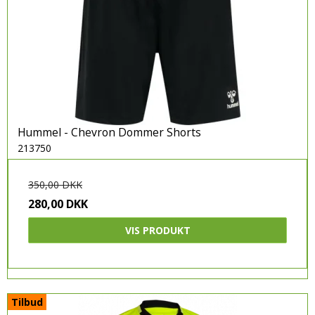
ADIDAS
HUMMEL
PUMA
CRAFT
SELECT
Hummel - Chevron Dommer Shorts
JOMA
213750
350,00 DKK
280,00 DKK
VIS PRODUKT
Tilbud