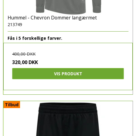
Boldnet og Boldsække
Kamp og træningsudstyr
Hummel - Chevron Dommer langærmet
Glove Glu
213749
TRÆNINGSUDSTYR
Fås i 5 forskellige farver.
Gymnastik bolde og div udstyr
400,00 DKK
Massage
320,00 DKK
Vægtsæt og Kettlebells
VIS PRODUKT
Diverse træningsredskaber
Sportstasker & Teambags
Træningspakker
Tilbud
Dommertøj
DOMMERUDSTYR
KLUBTØJ & SPILLERTØJ