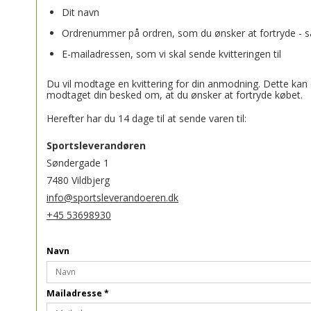
Dit navn
HÅNDBOLDE
Sko
Undertøj & Baselayer
Undertøj & Baselayer
Shorts
Bordtennis bolde
Fodboldstøvler
Indendørsko
Håndkl
Ordrenummer på ordren, som du ønsker at fortryde - sam
Løbetøj
Jakker & Overtøj
Strømper
Hummel Håndbolde
Volleyball bolde
Løbesko
Fodboldstøvler
Løbesko
Målma
E-mailadressen, som vi skal sende kvitteringen til
Du vil modtage en kvittering for din anmodning. Dette kan 
modtaget din besked om, at du ønsker at fortryde købet.
Herefter har du 14 dage til at sende varen til:
Sportsleverandøren
Søndergade 1
7480 Vildbjerg
info@sportsleverandoeren.dk
+45 53698930
Navn
Mailadresse
*