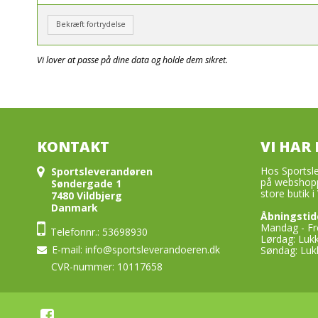
Bekræft fortrydelse
Vi lover at passe på dine data og holde dem sikret.
KONTAKT
VI HAR 
Hos Sportsle
Sportsleverandøren
på webshopp
Søndergade 1
store butik i 
7480 Vildbjerg
Danmark
Åbningstid
Mandag - Fre
Telefonnr.: 53698930
Lørdag: Luk
E-mail
:
info@sportsleverandoeren.dk
Søndag: Luk
CVR-nummer: 10117658