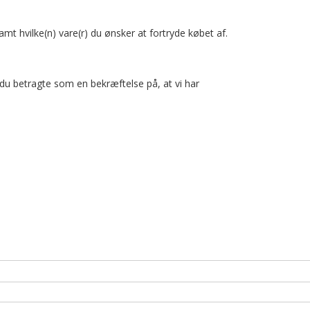
Tilbehør
Badminton
Plaster
Dommertøj
æder, svedbånd m.m.
Hue & Hatte
Handsker & Vanter
Glove Glu
Pulsure
t hvilke(n) vare(r) du ønsker at fortryde købet af.
Sportsstøtte
TRÆNINGSUDSTYR
DOMMERUDST
ndshandsker
Halsedisser
Guide til badmintonketcher – balance, flex og vægt forklaret
Rygsække
Hue & Hatte
Skridttæller
du betragte som en bekræftelse på, at vi har