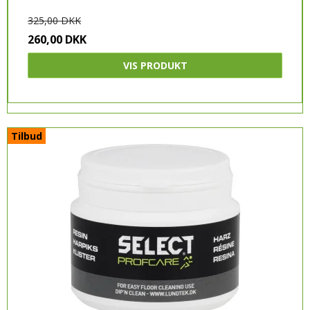
ADIDAS
325,00 DKK
260,00 DKK
HUMMEL
VIS PRODUKT
PUMA
CRAFT
SELECT
Tilbud
JOMA