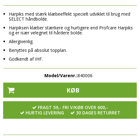
Tilbehør
Plejemidler til sko/tøj
Såler
- Øvrige bolde
Halsedisser
Harpiks med stærk klæbeeffekt specielt udviklet til brug med
Sandaler & Badesandaler
Tilbehør
SPORTSUDSTYR
SELECT håndbolde.
Handsker & Vanter
Såler
Halsedisser
Harpiksen klæber stærkere og hurtigere end Profcare Harpiks
Benskinner
og er især velegnet til hårdere bolde.
Hue & Hatte
Tilbehør
Handsker & Vanter
Drikkedunke
Allergivenlig.
Rygsække
Halsedisser
Hue & Hatte
Benyttes på absolut topplan.
Harpiks/Rens produkter
Tasker
Godkendt af IHF.
Handsker & Vanter
Rygsække
Håndbold Tilbehør
Elektronik
Hue & Hatte
Tasker
Håndklæder, svedbånd m.m.
Model/Varenr.:
840006
Høretelefoner
Rygsække
Målmandshandsker
KØB
Pulsure
Tasker
Overtræksveste
Skridttæller
Elektronik
FRAGT 59,- FRI V/KØB OVER 600,-
Taktiktavler og Tilbehør
HURTIG LEVERING
30 DAGES RETURRET
Høretelefoner
Træningsrekvisitter Sport
Pulsure
Øvrige
Skridttæller