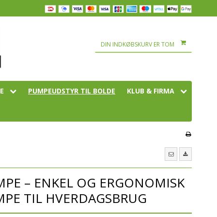
DIN INDKØBSKURV ER TOM
E
PUMPEUDSTYR TIL BOLDE
KLUB & FIRMA
Tape
tennis
KLUBTØJ & SPILLERTØJ
AULUM KRISTNE FRISKO
 div udstyr
VILDBJERG SF
tte
mning
ADIDAS
TØJPAKKE MEDLEM
ells
HUMMEL
TØJPAKKE TRÆNER
edskaber
PUMA
MPE – ENKEL OG ERGONOMISK
NØVLINGSKOV EFTERSKO
 & Teambags
CRAFT
PE TIL HVERDAGSBRUG
er
SELECT