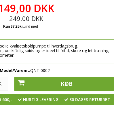
149,00 DKK
JOMA
249,00 DKK
YR
olid kvalitetsboldpumpe til hverdagsbrug.
dskiftelig spids og er ideel til fritid, skole og let træning,
nometer.
Model/Varenr.:
QNT-0002
.
KØB
 600,-
HURTIG LEVERING
30 DAGES RETURRET