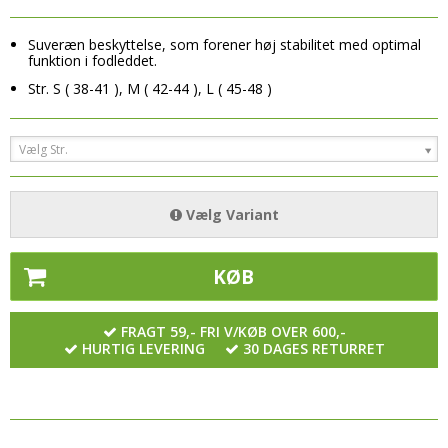
Tilbehør
Plejemidler til sko/tøj
Såler
- Øvrige bolde
Halsedisser
Suveræn beskyttelse, som forener høj stabilitet med optimal
Sandaler & Badesandaler
Tilbehør
SPORTSUDSTYR
funktion i fodleddet.
Handsker & Vanter
Såler
Halsedisser
Str. S ( 38-41 ), M ( 42-44 ), L ( 45-48 )
Benskinner
Hue & Hatte
Tilbehør
Handsker & Vanter
Drikkedunke
Rygsække
Vælg Str.
Halsedisser
Hue & Hatte
Harpiks/Rens produkter
Tasker
Handsker & Vanter
Rygsække
Håndbold Tilbehør
Vælg Variant
Elektronik
Hue & Hatte
Tasker
Håndklæder, svedbånd m.m.
Høretelefoner
Rygsække
KØB
Målmandshandsker
Pulsure
Tasker
Overtræksveste
Skridttæller
FRAGT 59,- FRI V/KØB OVER 600,-
Elektronik
Taktiktavler og Tilbehør
HURTIG LEVERING
30 DAGES RETURRET
Høretelefoner
Træningsrekvisitter Sport
Pulsure
Øvrige
Skridttæller