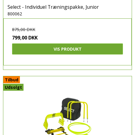
Select - Individuel Træningspakke, Junior
ADIDAS
800062
HUMMEL
875,00 DKK
PUMA
799,00 DKK
CRAFT
VIS PRODUKT
SELECT
JOMA
Tilbud
Udsolgt