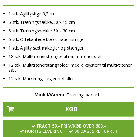
Tilbehør
Plejemidler til sko/tøj
Såler
- Øvrige bolde
Halsedisser
1 stk. Agilitystige 6,5 m
Sandaler & Badesandaler
Tilbehør
SPORTSUDSTYR
6 stk. Træningshække,50 x 15 cm
Handsker & Vanter
Såler
Halsedisser
Benskinner
6 stk. Træningshække 50 x 30 cm
Hue & Hatte
Tilbehør
Handsker & Vanter
6 stk. Ottekantede koordinationsringe
Drikkedunke
Rygsække
Halsedisser
1 stk. Agility sæt m/kegler og stænger
Hue & Hatte
Harpiks/Rens produkter
18 stk. Multitrænerstænger til multi-træner sæt
Tasker
Handsker & Vanter
Rygsække
Håndbold Tilbehør
12 stk. Multitrænerstangholder med kliksystem til multi-træner
Elektronik
Hue & Hatte
sæt
Tasker
Håndklæder, svedbånd m.m.
12 stk. Markeringskegler m/huller
Høretelefoner
Rygsække
Målmandshandsker
Pulsure
Tasker
Overtræksveste
Model/Varenr.:
Træningspakke1
Skridttæller
Elektronik
Taktiktavler og Tilbehør
KØB
Høretelefoner
Træningsrekvisitter Sport
Pulsure
FRAGT 59,- FRI V/KØB OVER 600,-
Øvrige
HURTIG LEVERING
30 DAGES RETURRET
Skridttæller