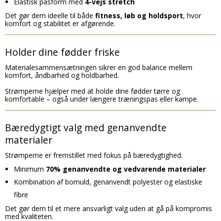
Elastisk pasform med
4-vejs stretch
ADIDAS
Det gør dem ideelle til både
fitness, løb og holdsport
, hvor
komfort og stabilitet er afgørende.
HUMMEL
PUMA
Holder dine fødder friske
CRAFT
Materialesammensætningen sikrer en god balance mellem
komfort, åndbarhed og holdbarhed.
SELECT
Strømperne hjælper med at holde dine fødder tørre og
komfortable – også under længere træningspas eller kampe.
JOMA
Bæredygtigt valg med genanvendte
materialer
Strømperne er fremstillet med fokus på bæredygtighed.
Minimum
70% genanvendte og vedvarende materialer
Kombination af bomuld, genanvendt polyester og elastiske
fibre
Det gør dem til et mere ansvarligt valg uden at gå på kompromis
med kvaliteten.