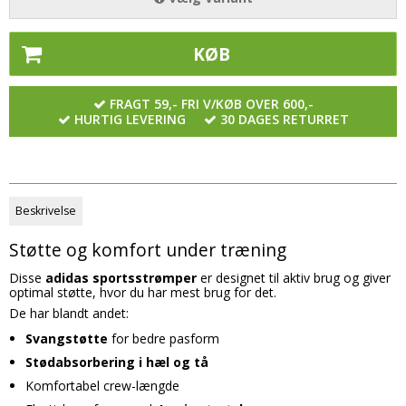
Boldnet og Boldsække
Kamp og træningsudstyr
KØB
Glove Glu
TRÆNINGSUDSTYR
FRAGT 59,- FRI V/KØB OVER 600,-
HURTIG LEVERING
30 DAGES RETURRET
Gymnastik bolde og div udstyr
Massage
Vægtsæt og Kettlebells
Beskrivelse
Diverse træningsredskaber
Støtte og komfort under træning
Sportstasker & Teambags
Disse
adidas sportsstrømper
er designet til aktiv brug og giver
optimal støtte, hvor du har mest brug for det.
Træningspakker
De har blandt andet:
Dommertøj
Svangstøtte
for bedre pasform
Stødabsorbering i hæl og tå
DOMMERUDSTYR
Komfortabel crew-længde
KLUBTØJ & SPILLERTØJ