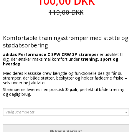
100,00 DKK
Tilbehør
Plejemidler til sko/tøj
Såler
- Øvrige bolde
119,00 DKK
Halsedisser
Sandaler & Badesandaler
Tilbehør
SPORTSUDSTYR
Handsker & Vanter
Såler
Halsedisser
Benskinner
Hue & Hatte
Tilbehør
Handsker & Vanter
Komfortable træningsstrømper med støtte og
Drikkedunke
Rygsække
stødabsorbering
Halsedisser
Hue & Hatte
Harpiks/Rens produkter
adidas Performance C SPW CRW 3P strømper
er udviklet til
Tasker
Handsker & Vanter
Rygsække
dig, der ønsker maksimal komfort under
træning, sport og
Håndbold Tilbehør
hverdag
.
Elektronik
Hue & Hatte
Tasker
Håndklæder, svedbånd m.m.
Med deres klassiske crew-længde og funktionelle design får du
Høretelefoner
Rygsække
strømper, der både støtter, beskytter og holder fødderne friske –
Målmandshandsker
selv under høj aktivitet.
Pulsure
Tasker
Strømperne leveres i en praktisk
3-pak
, perfekt til både træning
Overtræksveste
og daglig brug.
Skridttæller
Elektronik
Taktiktavler og Tilbehør
Høretelefoner
Træningsrekvisitter Sport
Vælg Strømpe Str
Pulsure
Øvrige
Skridttæller
Vælg Variant